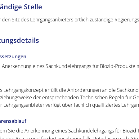
ändige Stelle
r den Sitz des Lehrgangsanbieters örtlich zuständige Regierung
tungsdetails
ssetzungen
e Anerkennung eines Sachkundelehrgangs für Biozid-Produkte m
s Lehrgangskonzept erfüllt die Anforderungen an die Sachkund
ziehungsweise der entsprechenden Technischen Regeln für Gefah
r Lehrgangsanbieter verfügt über fachlich qualifiziertes Lehrga
hrensablauf
m Sie die Anerkennung eines Sachkundelehrgangs für Biozid-Pr
e den Antrag und fordert gegebenenfalls Unterlagen nach. Si