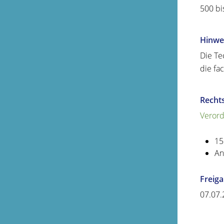
500 bi
Hinwe
Die Te
die fac
Recht
Verord
15
An
Freig
07.07