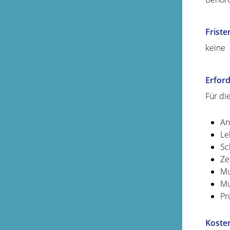
Friste
keine
Erford
Für di
An
Le
Sc
Ze
Mu
Mu
Pr
Koste