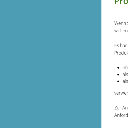
Pr
Wenn S
wollen
Es han
Produk
im
al
al
verwe
Zur An
Anford