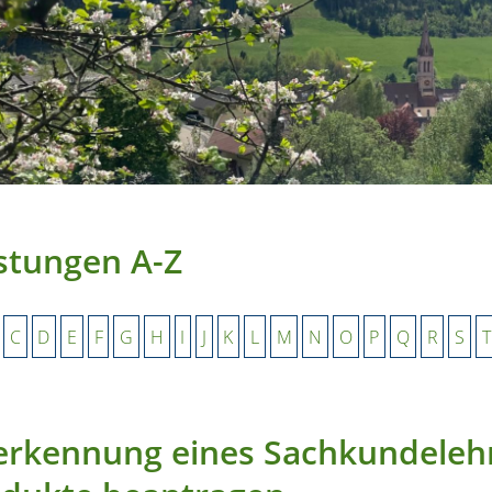
stungen A-Z
C
D
E
F
G
H
I
J
K
L
M
N
O
P
Q
R
S
T
rkennung eines Sachkundelehr