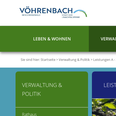
LEBEN & WOHNEN
VERWAL
Sie sind hier:
Startseite
>
Verwaltung & Politik
>
Leistungen A -
VERWALTUNG &
LEIS
POLITIK
Rathaus