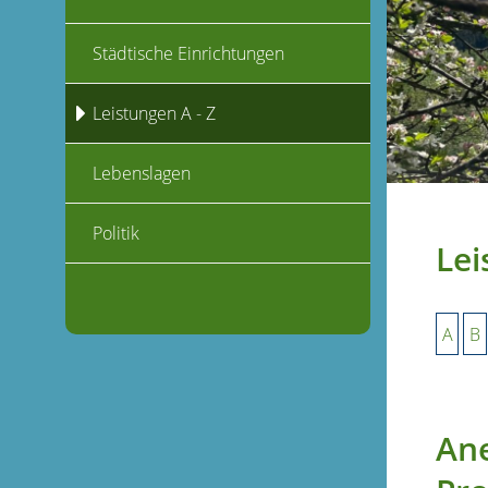
Städtische Einrichtungen
Leistungen A - Z
Lebenslagen
Politik
Lei
A
B
Ane