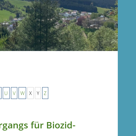
U
V
W
X
Y
Z
gangs für Biozid-