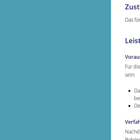
Zust
Das fü
Leis
Vorau
Für di
sein:
Da
be
De
Verfa
Nachde
Behörd