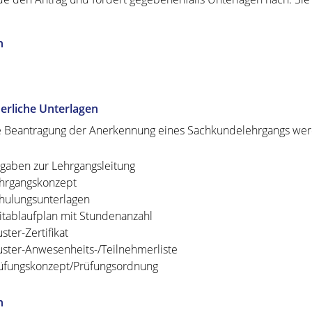
n
erliche Unterlagen
e Beantragung der Anerkennung eines Sachkundelehrgangs werd
gaben zur Lehrgangsleitung
hrgangskonzept
hulungsunterlagen
itablaufplan mit Stundenanzahl
ster-Zertifikat
ster-Anwesenheits-/Teilnehmerliste
üfungskonzept/Prüfungsordnung
n