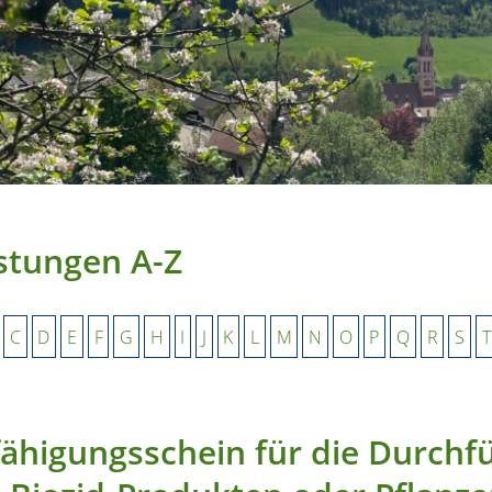
stungen A-Z
C
D
E
F
G
H
I
J
K
L
M
N
O
P
Q
R
S
T
ähigungsschein für die Durch