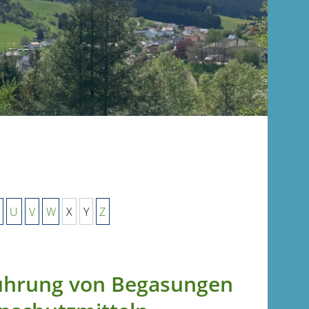
U
V
W
X
Y
Z
führung von Begasungen