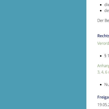
di
de
Der Be
Recht
Verord
§ 
Anhang 
3, 4, 
Nu
Freig
19.05