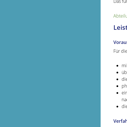
Das fü
Abteil
Leis
Vorau
Für di
mi
üb
di
ph
ei
na
di
Verfa