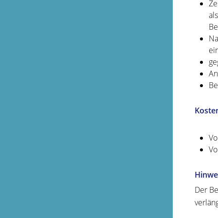
Ze
al
Be
Na
ei
ge
An
Be
Koste
Vo
Vo
Hinwe
Der Be
verlän