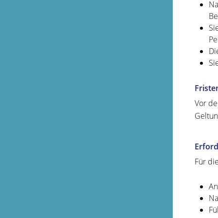
Na
Be
Si
Pe
Di
Si
Friste
Vor de
Geltun
Erford
Für di
An
Na
Fü