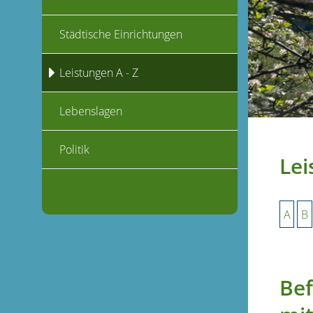
Städtische Einrichtungen
Leistungen A - Z
Lebenslagen
Politik
Lei
A
B
Bef