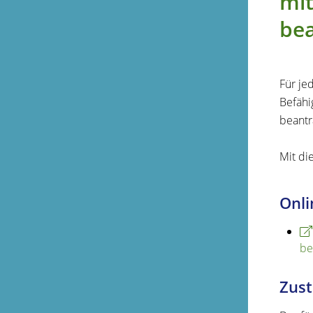
mit
bea
Für je
Befähi
beantr
Mit di
Onli
be
Zust