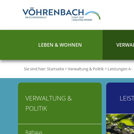
LEBEN & WOHNEN
VERWAL
Sie sind hier:
Startseite
>
Verwaltung & Politik
>
Leistungen A -
VERWALTUNG &
LEIS
POLITIK
Rathaus