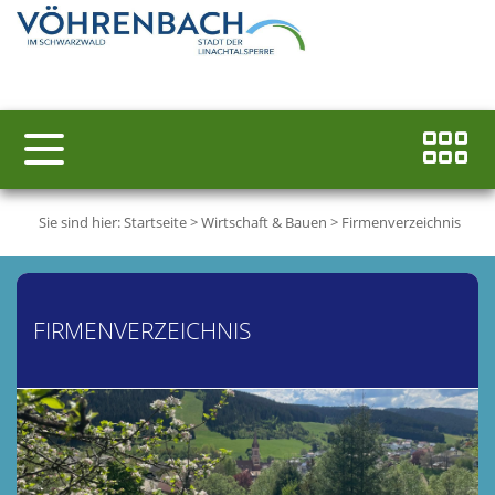
Sie sind hier:
Startseite
>
Wirtschaft & Bauen
>
Firmenverzeichnis
FIRMENVERZEICHNIS