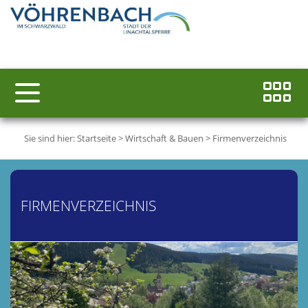
Sie sind hier:
Startseite
>
Wirtschaft & Bauen
>
Firmenverzeichnis
FIRMENVERZEICHNIS