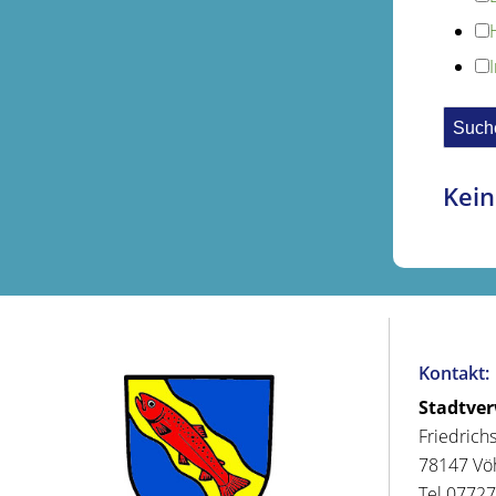
Kein
Kontakt:
Stadtve
Friedrich
78147 Vö
Tel 07727