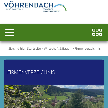
Sie sind hier:
Startseite
>
Wirtschaft & Bauen
>
Firmenverzeichnis
FIRMENVERZEICHNIS