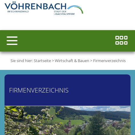
Sie sind hier:
Startseite
>
Wirtschaft & Bauen
>
Firmenverzeichnis
FIRMENVERZEICHNIS