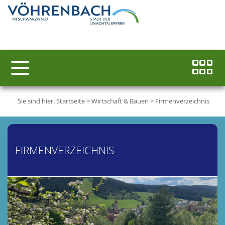
Sie sind hier:
Startseite
>
Wirtschaft & Bauen
>
Firmenverzeichnis
FIRMENVERZEICHNIS