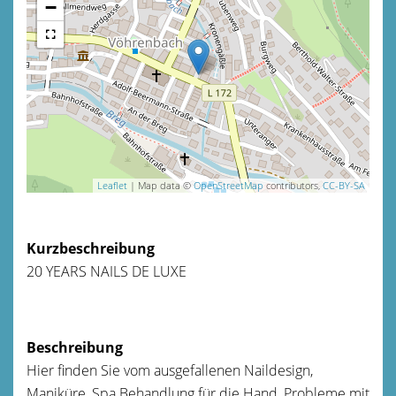
−
Leaflet
| Map data ©
OpenStreetMap
contributors,
CC-BY-SA
Kurzbeschreibung
20 YEARS NAILS DE LUXE
Beschreibung
Hier finden Sie vom ausgefallenen Naildesign,
Maniküre, Spa Behandlung für die Hand, Probleme mit