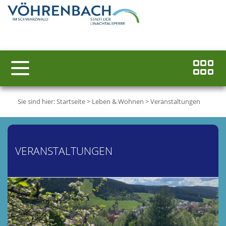
Sie sind hier:
Startseite
>
Leben & Wohnen
>
Veranstaltungen
VERANSTALTUNGEN