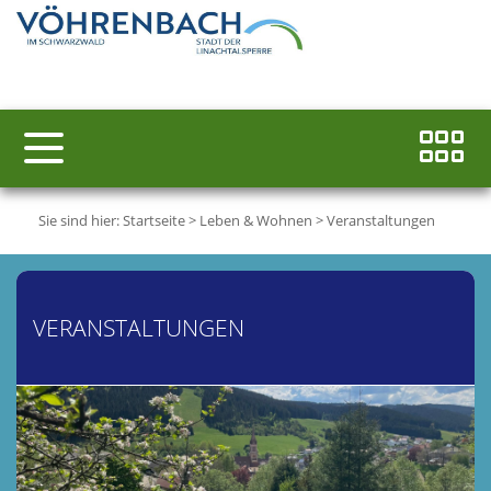
Sie sind hier:
Startseite
>
Leben & Wohnen
>
Veranstaltungen
VERANSTALTUNGEN