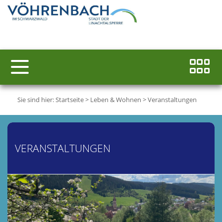
Sie sind hier:
Startseite
>
Leben & Wohnen
>
Veranstaltungen
VERANSTALTUNGEN