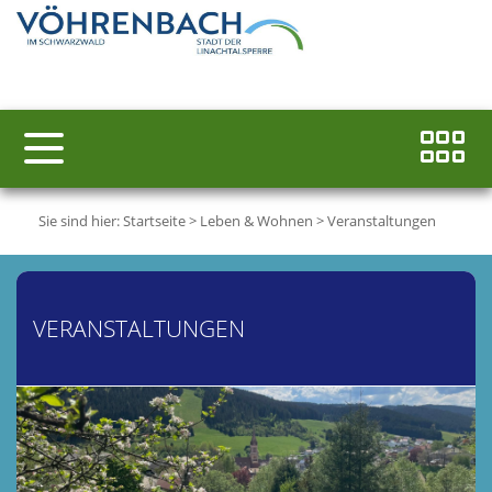
Sie sind hier:
Startseite
>
Leben & Wohnen
>
Veranstaltungen
VERANSTALTUNGEN