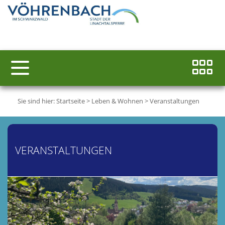
Sie sind hier:
Startseite
>
Leben & Wohnen
>
Veranstaltungen
VERANSTALTUNGEN