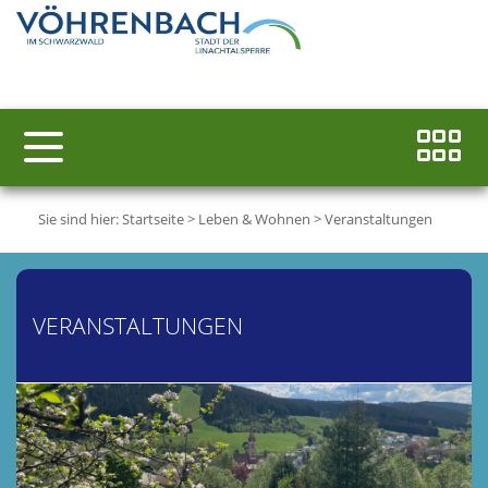
Sie sind hier:
Startseite
>
Leben & Wohnen
>
Veranstaltungen
VERANSTALTUNGEN