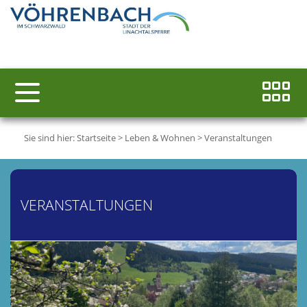
Sie sind hier:
Startseite
>
Leben & Wohnen
>
Veranstaltungen
VERANSTALTUNGEN