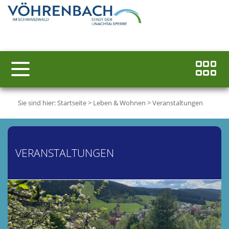
Sie sind hier:
Startseite
>
Leben & Wohnen
>
Veranstaltungen
VERANSTALTUNGEN