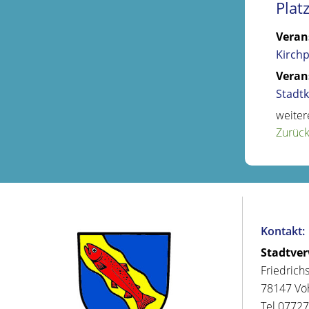
Plat
Veran
Kirchp
Veran
Stadt
weiter
Zurüc
Kontakt:
Stadtve
Friedrich
78147 Vö
Tel 07727