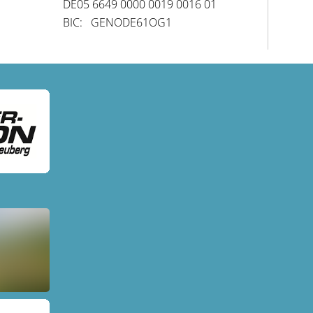
DE05 6649 0000 0019 0016 01
BIC: GENODE61OG1