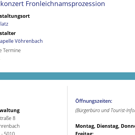
zkonzert Fronleichnamsprozession
staltungsort
latz
stalter
kapelle Vöhrenbach
e Termine
k
Öffnungszeiten:
rwaltung
(Bürgerbüro und Tourist-Inf
straße 8
hrenbach
Montag, Dienstag, Donn
 - 5010
Freitag: