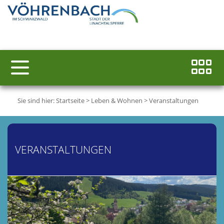
Sie sind hier:
Startseite
>
Leben & Wohnen
>
Veranstaltungen
VERANSTALTUNGEN