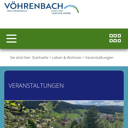
Sie sind hier:
Startseite
>
Leben & Wohnen
>
Veranstaltungen
VERANSTALTUNGEN