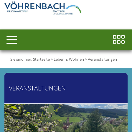
Sie sind hier:
Startseite
>
Leben & Wohnen
>
Veranstaltungen
VERANSTALTUNGEN