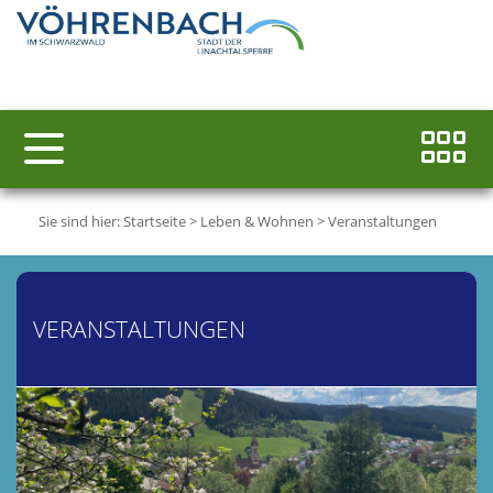
Sie sind hier:
Startseite
>
Leben & Wohnen
>
Veranstaltungen
VERANSTALTUNGEN