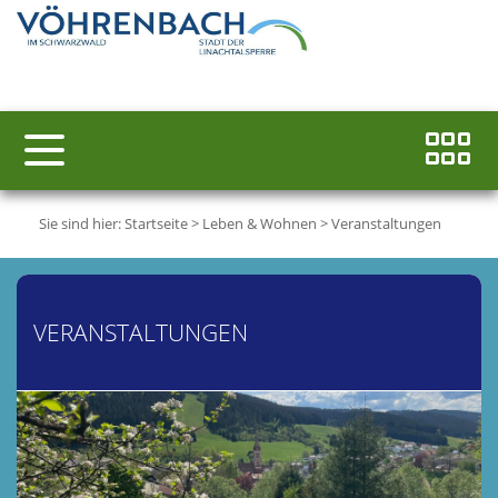
Sie sind hier:
Startseite
>
Leben & Wohnen
>
Veranstaltungen
VERANSTALTUNGEN