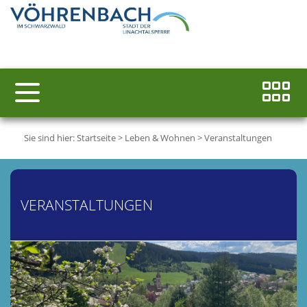
Sie sind hier:
Startseite
>
Leben & Wohnen
>
Veranstaltungen
VERANSTALTUNGEN