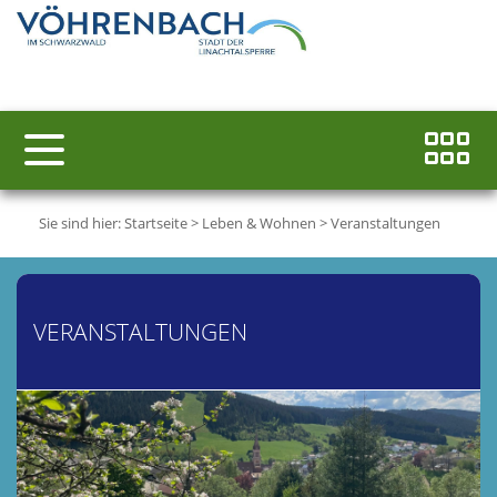
Sie sind hier:
Startseite
>
Leben & Wohnen
>
Veranstaltungen
VERANSTALTUNGEN