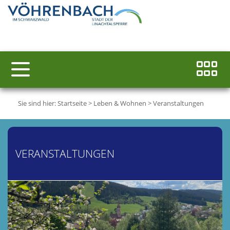
Sie sind hier:
Startseite
>
Leben & Wohnen
>
Veranstaltungen
VERANSTALTUNGEN