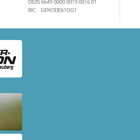
DE05 6649 0000 0019 0016 01
BIC: GENODE61OG1