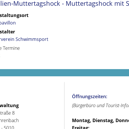
lien-Muttertagshock - Muttertagshock mit 
staltungsort
avillon
stalter
rverein Schwimmsport
e Termine
k
Öffnungszeiten:
rwaltung
(Bürgerbüro und Tourist-Inf
straße 8
hrenbach
Montag, Dienstag, Donn
 - 5010
Freitag: