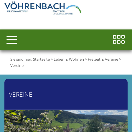
Sie sind hier:
Startseite
>
Leben & Wohnen
>
Freizeit & Vereine
>
Vereine
VEREINE