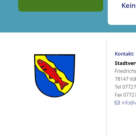
Kein
Kontakt:
Stadtve
Friedrich
78147 Vö
Tel 07727
Fax 07727
info@