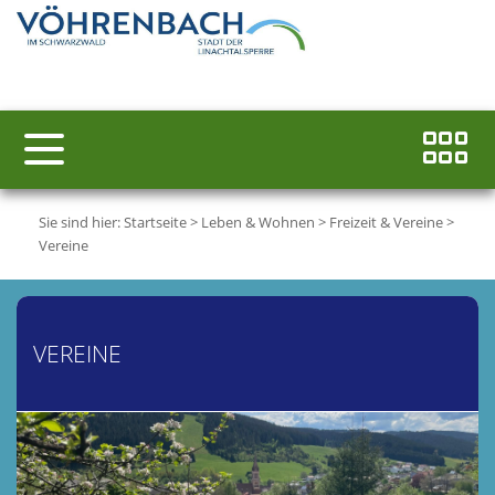
Sie sind hier:
Startseite
>
Leben & Wohnen
>
Freizeit & Vereine
>
Vereine
VEREINE