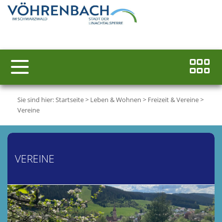
Sie sind hier:
Startseite
>
Leben & Wohnen
>
Freizeit & Vereine
>
Vereine
VEREINE