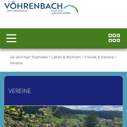
Sie sind hier:
Startseite
>
Leben & Wohnen
>
Freizeit & Vereine
>
Vereine
VEREINE