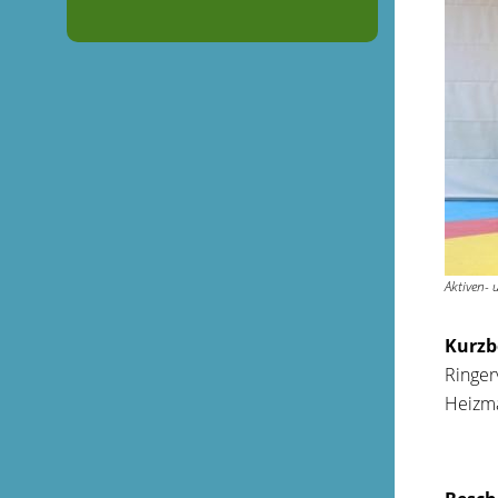
Aktiven-
Kurzb
Ringer
Heizma