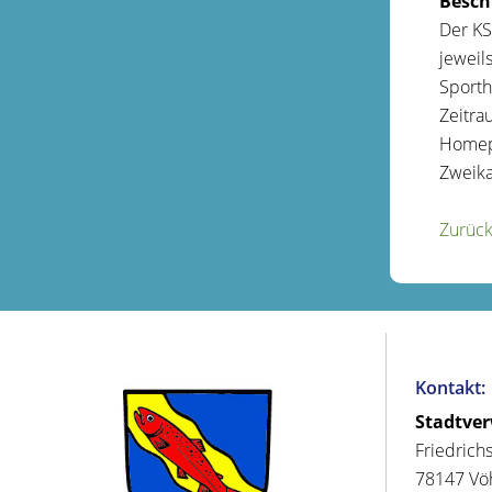
Besch
Der KS
jeweil
Sporth
Zeitra
Homepa
Zweika
Zurüc
Kontakt:
Stadtve
Friedrich
78147 Vö