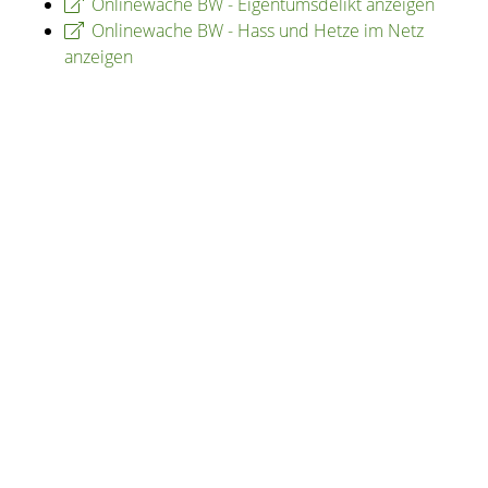
Onlinewache BW - Eigentumsdelikt anzeigen
Onlinewache BW - Hass und Hetze im Netz
anzeigen
Copyright © 2020 - 2021 dvv-bw -
https://www.voehrenbach.de/verwaltung-und-
politik/staedtische+einrichtungen