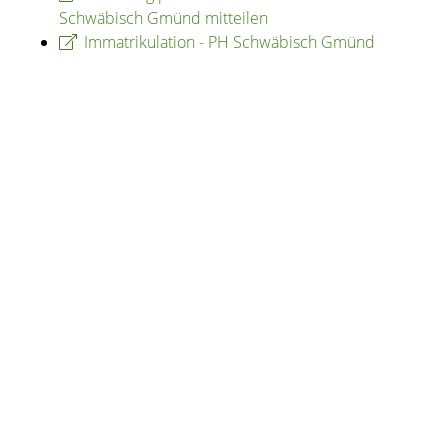
Schwäbisch Gmünd mitteilen
Immatrikulation - PH Schwäbisch Gmünd
Copyright © 2020 - 2021 dvv-bw -
https://www.voehrenbach.de/verwaltung-und-
politik/staedtische+einrichtungen