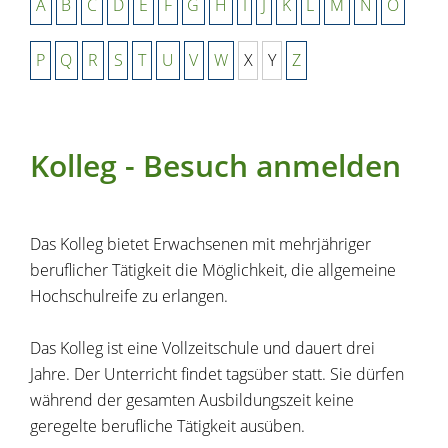
A
B
C
D
E
F
G
H
I
J
K
L
M
N
O
P
Q
R
S
T
U
V
W
X
Y
Z
Kolleg - Besuch anmelden
Das Kolleg bietet Erwachsenen mit mehrjähriger
beruflicher Tätigkeit die Möglichkeit, die allgemeine
Hochschulreife zu erlangen.
Das Kolleg ist eine Vollzeitschule und dauert drei
Jahre. Der Unterricht findet tagsüber statt. Sie dürfen
während der gesamten Ausbildungszeit keine
geregelte berufliche Tätigkeit ausüben.