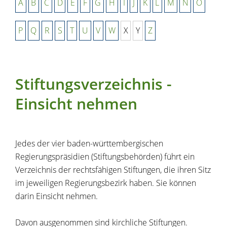
A
B
C
D
E
F
G
H
I
J
K
L
M
N
O
P
Q
R
S
T
U
V
W
X
Y
Z
Stiftungsverzeichnis -
Einsicht nehmen
Jedes der vier baden-württembergischen
Regierungspräsidien (Stiftungsbehörden) führt ein
Verzeichnis der rechtsfähigen Stiftungen, die ihren Sitz
im jeweiligen Regierungsbezirk haben. Sie können
darin Einsicht nehmen.
Davon ausgenommen sind kirchliche Stiftungen.