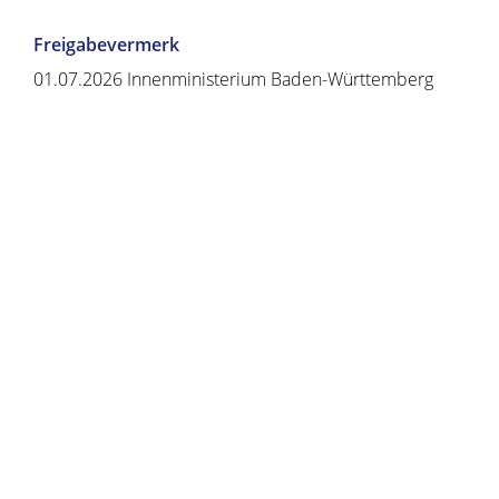
Freigabevermerk
01.07.2026 Innenministerium Baden-Württemberg
Copyright © 2020 - 2021 dvv-bw -
https://www.voehrenbach.de/verwaltung-und-
politik/leistungen+a+-+z