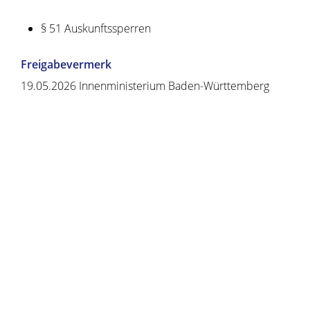
§ 51 Auskunftssperren
Freigabevermerk
19.05.2026 Innenministerium Baden-Württemberg
Copyright © 2020 - 2021 dvv-bw -
https://www.voehrenbach.de/verwaltung-und-
politik/leistungen+a+-+z