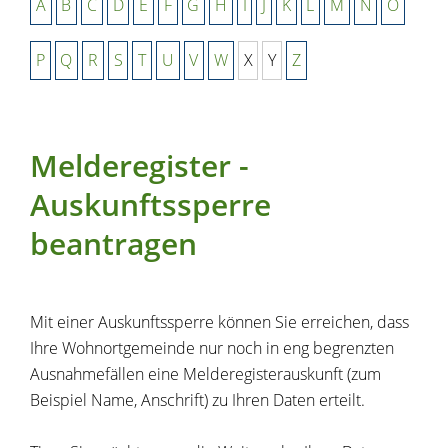
A
B
C
D
E
F
G
H
I
J
K
L
M
N
O
P
Q
R
S
T
U
V
W
X
Y
Z
Melderegister -
Auskunftssperre
beantragen
Mit einer Auskunftssperre können Sie erreichen, dass
Ihre Wohnortgemeinde nur noch in eng begrenzten
Ausnahmefällen eine Melderegisterauskunft
(zum
Beispiel Name, Anschrift)
zu Ihren Daten erteilt.