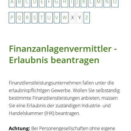
A
B
C
D
E
F
G
H
I
J
K
L
M
N
O
P
Q
R
S
T
U
V
W
X
Y
Z
Finanzanlagenvermittler -
Erlaubnis beantragen
Finanzdienstleistungsunternehmen fallen unter die
erlaubnispflichtigen Gewerbe. Wollen Sie selbständig
bestimmte Finanzdienstleistungen anbieten, müssen
Sie eine Erlaubnis der zuständigen Industrie- und
Handelskammer (IHK) beantragen.
Achtung:
Bei Personengesellschaften ohne eigene