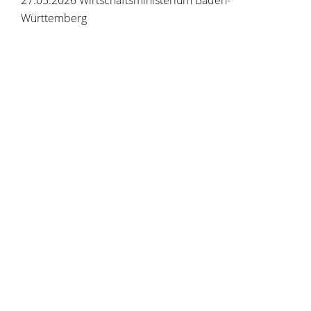
27.05.2026 Wirtschaftsministerium Baden-
Württemberg
Copyright © 2020 - 2021 dvv-bw -
https://www.voehrenbach.de/verwaltung-und-
politik/leistungen+a+-+z