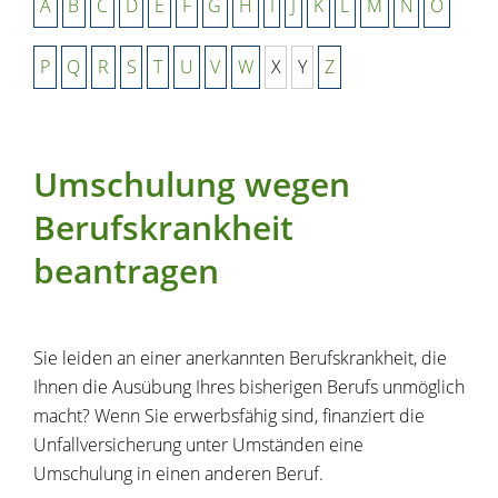
A
B
C
D
E
F
G
H
I
J
K
L
M
N
O
P
Q
R
S
T
U
V
W
X
Y
Z
Umschulung wegen
Berufskrankheit
beantragen
Sie leiden an einer anerkannten Berufskrankheit, die
Ihnen die Ausübung Ihres bisherigen Berufs unmöglich
macht? Wenn Sie erwerbsfähig sind, finanziert die
Unfallversicherung unter Umständen eine
Umschulung in einen anderen Beruf.