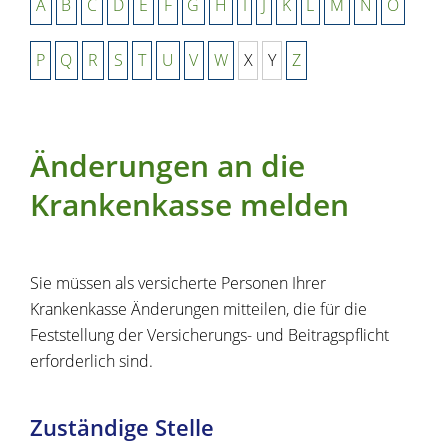
A
B
C
D
E
F
G
H
I
J
K
L
M
N
O
P
Q
R
S
T
U
V
W
X
Y
Z
Änderungen an die
Krankenkasse melden
Sie müssen als versicherte Personen Ihrer
Krankenkasse Änderungen mitteilen, die für die
Feststellung der Versicherungs- und Beitragspflicht
erforderlich sind.
Zuständige Stelle