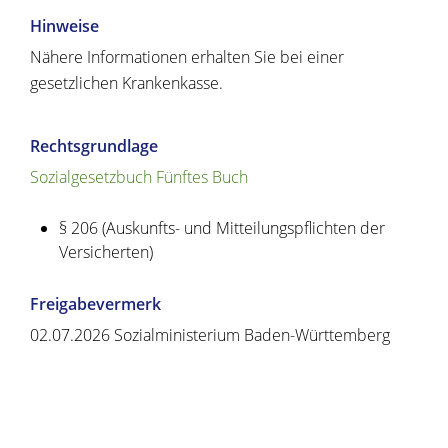
Hinweise
Nähere Informationen erhalten Sie bei einer
gesetzlichen Krankenkasse.
Rechtsgrundlage
Sozialgesetzbuch Fünftes Buch
§ 206 (Auskunfts- und Mitteilungspflichten der
Versicherten)
Freigabevermerk
02.07.2026 Sozialministerium Baden-Württemberg
Copyright © 2020 - 2021 dvv-bw -
https://www.voehrenbach.de/verwaltung-und-
politik/leistungen+a+-+z