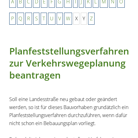
A
B
C
D
E
F
G
H
I
J
K
L
M
N
O
P
Q
R
S
T
U
V
W
X
Y
Z
Planfeststellungsverfahren
zur Verkehrswegeplanung
beantragen
Soll eine Landesstraße neu gebaut oder geändert
werden, so ist für dieses Bauvorhaben grundätzlich ein
Planfeststellungsverfahren durchzuführen, wenn dafür
nicht schon ein Bebauungsplan vorliegt.