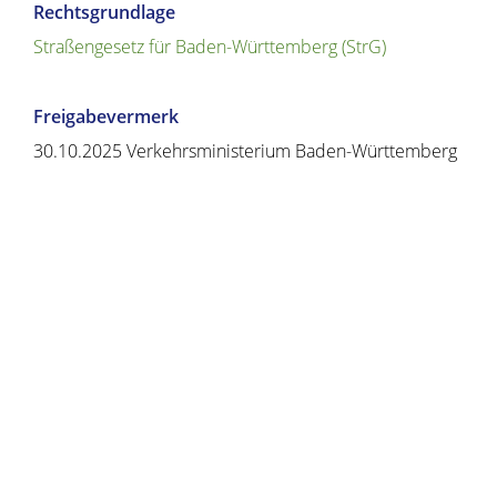
Rechtsgrundlage
Straßengesetz für Baden-Württemberg (StrG)
Freigabevermerk
30.10.2025 Verkehrsministerium Baden-Württemberg
Copyright © 2020 - 2021 dvv-bw -
https://www.voehrenbach.de/verwaltung-und-
politik/leistungen+a+-+z