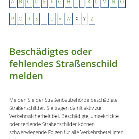
A
B
C
D
E
F
G
H
I
J
K
L
M
N
O
P
Q
R
S
T
U
V
W
X
Y
Z
Beschädigtes oder
fehlendes Straßenschild
melden
Melden Sie der Straßenbaubehörde beschädigte
Straßenschilder.
Sie tragen damit aktiv zur
Verkehrssicherheit bei. Beschädigte, umgeknickte
oder fehlende Straßenschilder können
schwerwiegende Folgen für alle Verkehrsbeteiligten