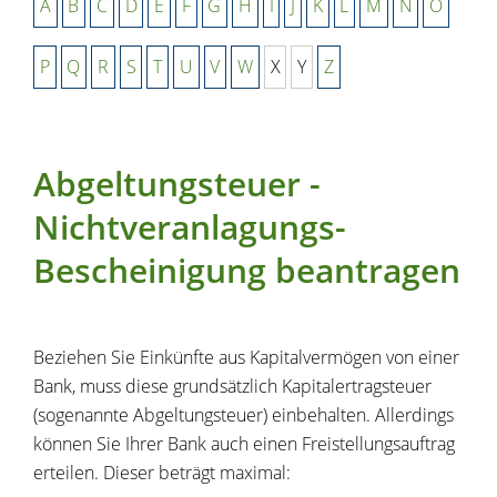
A
B
C
D
E
F
G
H
I
J
K
L
M
N
O
P
Q
R
S
T
U
V
W
X
Y
Z
Abgeltungsteuer -
Nichtveranlagungs-
Bescheinigung beantragen
Beziehen Sie Einkünfte aus Kapitalvermögen von einer
Bank, muss diese grundsätzlich Kapitalertragsteuer
(sogenannte Abgeltungsteuer) einbehalten. Allerdings
können Sie Ihrer Bank auch einen Freistellungsauftrag
erteilen. Dieser beträgt maximal: