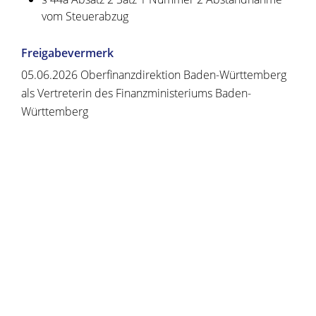
vom Steuerabzug
Freigabevermerk
05.06.2026 Oberfinanzdirektion Baden-Württemberg
als Vertreterin des Finanzministeriums Baden-
Württemberg
Copyright © 2020 - 2021 dvv-bw -
https://www.voehrenbach.de/verwaltung-und-
politik/leistungen+a+-+z