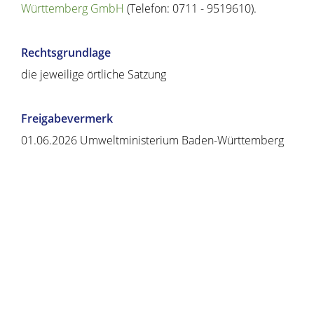
Württemberg GmbH
(Telefon: 0711 - 9519610).
Rechtsgrundlage
die jeweilige örtliche Satzung
Freigabevermerk
01.06.2026 Umweltministerium Baden-Württemberg
Copyright © 2020 - 2021 dvv-bw -
https://www.voehrenbach.de/verwaltung-und-
politik/leistungen+a+-+z