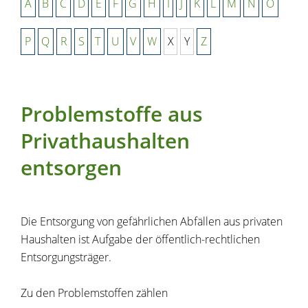
A
B
C
D
E
F
G
H
I
J
K
L
M
N
O
P
Q
R
S
T
U
V
W
X
Y
Z
Problemstoffe aus
Privathaushalten
entsorgen
Die Entsorgung von gefährlichen Abfällen aus privaten
Haushalten ist Aufgabe der öffentlich-rechtlichen
Entsorgungsträger.
Zu den Problemstoffen zählen