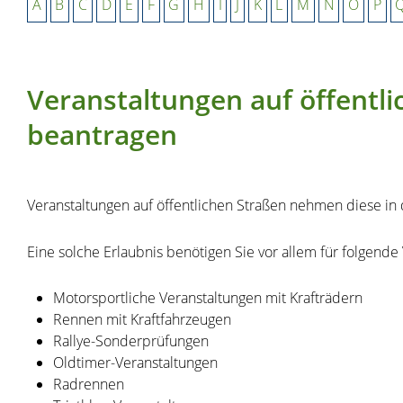
A
B
C
D
E
F
G
H
I
J
K
L
M
N
O
P
Veranstaltungen auf öffentl
beantragen
Veranstaltungen auf öffentlichen Straßen nehmen diese in 
Eine solche Erlaubnis benötigen Sie vor allem für folgende
Motorsportliche Veranstaltungen mit Krafträdern
Rennen mit Kraftfahrzeugen
Rallye-Sonderprüfungen
Oldtimer-Veranstaltungen
Radrennen