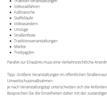
Triathlon
-
V
eranstaltungen
Volksradfahren
Fußmärsche
Staffelläufe
Volkswandern
Umzüge
Straßenfeste
Traditionsveranstaltungen
Märkte
Treibjagden
Parallel zur Erlaubnis muss eine Verkehrsrechtliche Anor
Tipp:
Größere Veranstaltungen im öffentlichen Straßenra
Umweltschutzmaßnahmen.
Je nach Veransta
l
tungstyp unterscheiden sich die Anforder
Besprechen Sie die Einzelheiten daher mit der zuständige