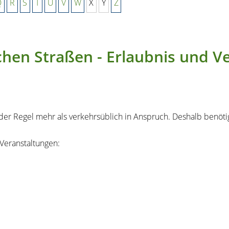
Q
R
S
T
U
V
W
X
Y
Z
ichen Straßen - Erlaubnis und 
der Regel mehr als verkehrsüblich in Anspruch. Deshalb benöti
 Vera
n
staltungen: