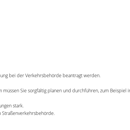
dnung bei der Verkehrsbehörde beantragt werden.
um mü
s
sen Sie sorgfältig planen und durchführen, zum Beispiel i
ungen stark.
n Straße
n
verkehrsbehörde.