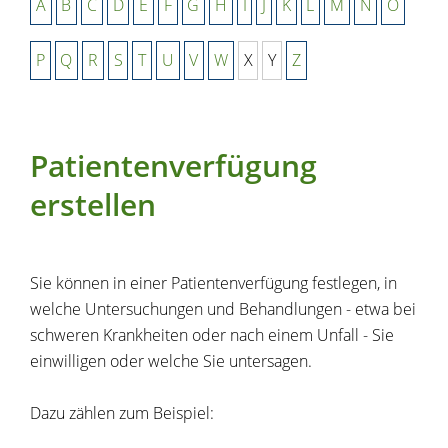
A
B
C
D
E
F
G
H
I
J
K
L
M
N
O
P
Q
R
S
T
U
V
W
X
Y
Z
Patientenverfügung
erstellen
Sie können in einer Patientenverfügung festlegen, in
welche Untersuchungen und Behandlungen - etwa bei
schweren Krankheiten oder nach einem Unfall - Sie
einwilligen oder welche Sie untersagen.
Dazu zählen zum Beispiel: