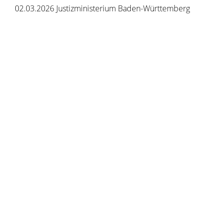
02.03.2026
Justizministerium Baden-Württemberg
Copyright © 2020 - 2021 dvv-bw -
https://www.voehrenbach.de/verwaltung-und-
politik/leistungen+a+-+z