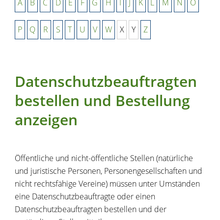
A
B
C
D
E
F
G
H
I
J
K
L
M
N
O
P
Q
R
S
T
U
V
W
X
Y
Z
Datenschutzbeauftragten
bestellen und Bestellung
anzeigen
Öffentliche und nicht-öffentliche Stellen
(natürliche
und juristische Personen, Personengesellschaften und
nicht rechtsfähige Vereine)
müssen unter Umständen
eine Datenschutzbeauftragte oder einen
Datenschutzbeauftragten bestellen und der