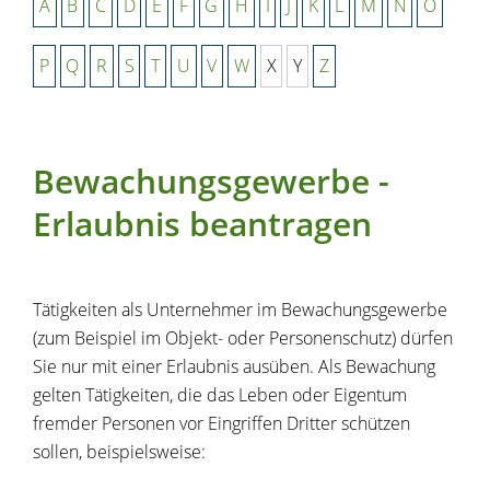
A
B
C
D
E
F
G
H
I
J
K
L
M
N
O
P
Q
R
S
T
U
V
W
X
Y
Z
Bewachungsgewerbe -
Erlaubnis beantragen
Tätigkeiten als Unternehmer im Bewachungsgewerbe
(zum Beispiel im Objekt- oder Personenschutz) dürfen
Sie nur mit einer Erlaubnis ausüben. Als Bewachung
gelten Tätigkeiten, die das Leben oder Eigentum
fremder Personen vor Eingriffen Dritter schützen
sollen, beispielsweise: