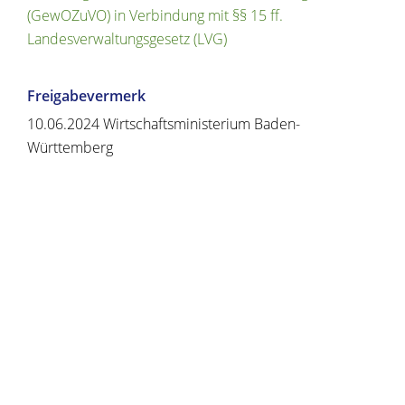
(GewOZuVO) in Verbindung mit §§ 15 ff.
Landesverwaltungsgesetz (LVG)
Freigabevermerk
10.06.2024 Wirtschaftsministerium Baden-
Württemberg
Copyright © 2020 - 2021 dvv-bw -
https://www.voehrenbach.de/verwaltung-und-
politik/leistungen+a+-+z