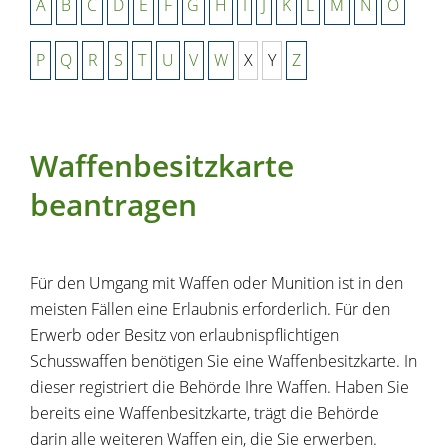
A
B
C
D
E
F
G
H
I
J
K
L
M
N
O
P
Q
R
S
T
U
V
W
X
Y
Z
Waffenbesitzkarte
beantragen
Für den Umgang mit Waffen oder Munition ist in den
meisten Fällen eine Erlaubnis erforderlich. Für den
Erwerb oder Besitz von erlaubnispflichtigen
Schusswaffen benötigen Sie eine Waffenbesitzkarte. In
dieser registriert die Behörde Ihre Waffen.
Haben Sie
bereits eine Waffenbesitzkarte, trägt die Behörde
darin alle weiteren Waffen ein, die Sie erwerben.