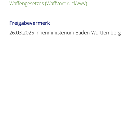
Waffengesetzes (WaffVordruckVwV)
Freigabevermerk
26.03.2025
Innenministerium Baden-Württemberg
Copyright © 2020 - 2021 dvv-bw -
https://www.voehrenbach.de/verwaltung-und-
politik/leistungen+a+-+z