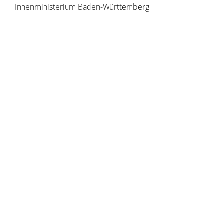
Innenministerium Baden-Württemberg
Copyright © 2020 - 2021 dvv-bw -
https://www.voehrenbach.de/verwaltung-und-
politik/leistungen+a+-+z