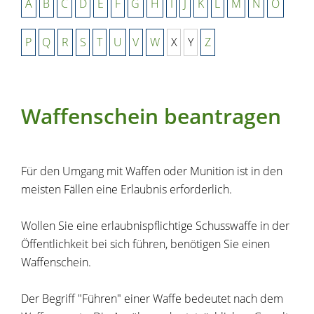
A
B
C
D
E
F
G
H
I
J
K
L
M
N
O
P
Q
R
S
T
U
V
W
X
Y
Z
Waffenschein beantragen
Für den Umgang mit Waffen oder Munition ist in den
meisten Fällen eine Erlaubnis erforderlich.
Wollen Sie eine erlaubnispflichtige Schusswaffe in der
Öffentlichkeit bei sich führen, benötigen Sie einen
Waffenschein.
Der Begriff "Führen" einer Waffe bedeutet nach dem